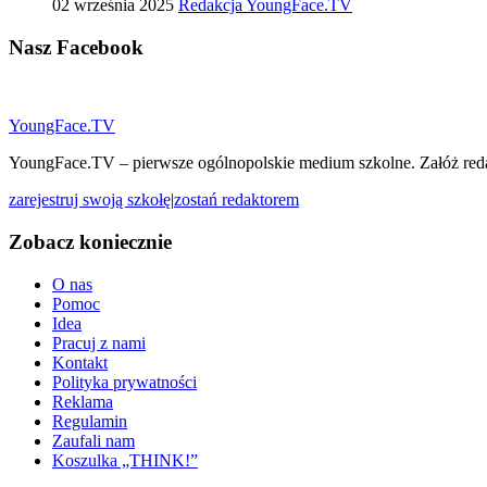
02 września 2025
Redakcja YoungFace.TV
Nasz
Facebook
YoungFace.TV
YoungFace.TV – pierwsze ogólnopolskie medium szkolne. Załóż reda
zarejestruj swoją szkołę
|
zostań redaktorem
Zobacz koniecznie
O nas
Pomoc
Idea
Pracuj z nami
Kontakt
Polityka prywatności
Reklama
Regulamin
Zaufali nam
Koszulka „THINK!”