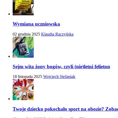
Wymiana uczniowska
02 grudnia 2025
Klaudia Raczyńska
Sejm wita żony bogów, czyli (nie)letni felieton
18 listopada 2025
Wojciech Stefaniak
Twoje dziecko pokochało sport na obozie? Zobac