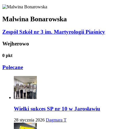
Malwina Bonarowska
Zespół Szkół nr 3 im. Martyrologii Piaśnicy
Wejherowo
0
pkt
Polecane
Wielki sukces SP nr 10 w Jarosławiu
28 stycznia 2026
Dagmara T