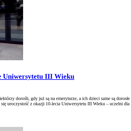
e Uniwersytetu III Wieku
órzy dorośli, gdy już są na emeryturze, a ich dzieci same są dorosłe 
ię uroczystość z okazji 10-lecia Uniwersytetu III Wieku – uczelni dla