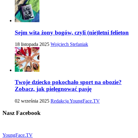
Sejm wita żony bogów, czyli (nie)letni felieton
18 listopada 2025
Wojciech Stefaniak
Twoje dziecko pokochało sport na obozie?
Zobacz, jak pielęgnować pasję
02 września 2025
Redakcja YoungFace.TV
Nasz
Facebook
YoungFace.TV