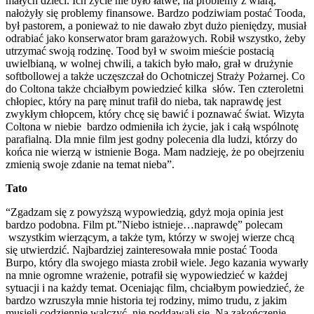
małych dzieci. Ich życie nie było łatwe, na problemy z wiarą,
nałożyły się problemy finansowe. Bardzo podziwiam postać Tooda,
był pastorem, a ponieważ to nie dawało zbyt dużo pieniędzy, musiał
odrabiać jako konserwator bram garażowych. Robił wszystko, żeby
utrzymać swoją rodzinę. Tood był w swoim mieście postacią
uwielbianą, w wolnej chwili, a takich było mało, grał w drużynie
softbollowej a także uczęszczał do Ochotniczej Straży Pożarnej. Co
do Coltona także chciałbym powiedzieć kilka słów. Ten czteroletni
chłopiec, który na parę minut trafił do nieba, tak naprawdę jest
zwykłym chłopcem, który chcę się bawić i poznawać świat. Wizyta
Coltona w niebie bardzo odmieniła ich życie, jak i całą wspólnotę
parafialną. Dla mnie film jest godny polecenia dla ludzi, którzy do
końca nie wierzą w istnienie Boga. Mam nadzieję, że po obejrzeniu
zmienią swoje zdanie na temat nieba”.
Tato
“Zgadzam się z powyższą wypowiedzią, gdyż moja opinia jest
bardzo podobna. Film pt.”Niebo istnieje…naprawdę” polecam
wszystkim wierzącym, a także tym, którzy w swojej wierze chcą
się utwierdzić. Najbardziej zainteresowała mnie postać Tooda
Burpo, który dla swojego miasta zrobił wiele. Jego kazania wywarły
na mnie ogromne wrażenie, potrafił się wypowiedzieć w każdej
sytuacji i na każdy temat. Oceniając film, chciałbym powiedzieć, że
bardzo wzruszyła mnie historia tej rodziny, mimo trudu, z jakim
musieli codziennie walczyć, nie poddawali się. Na zakończenie