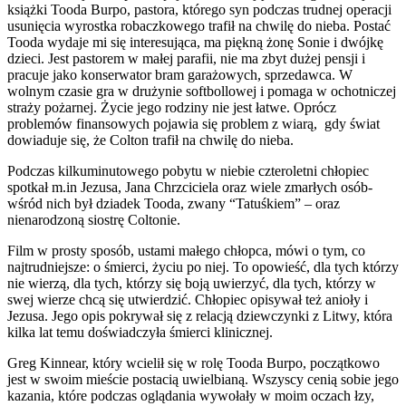
książki Tooda Burpo, pastora, którego syn podczas trudnej operacji
usunięcia wyrostka robaczkowego trafił na chwilę do nieba. Postać
Tooda wydaje mi się interesująca, ma piękną żonę Sonie i dwójkę
dzieci. Jest pastorem w małej parafii, nie ma zbyt dużej pensji i
pracuje jako konserwator bram garażowych, sprzedawca. W
wolnym czasie gra w drużynie softbollowej i pomaga w ochotniczej
straży pożarnej. Życie jego rodziny nie jest łatwe. Oprócz
problemów finansowych pojawia się problem z wiarą, gdy świat
dowiaduje się, że Colton trafił na chwilę do nieba.
Podczas kilkuminutowego pobytu w niebie czteroletni chłopiec
spotkał m.in Jezusa, Jana Chrzciciela oraz wiele zmarłych osób-
wśród nich był dziadek Tooda, zwany “Tatuśkiem” – oraz
nienarodzoną siostrę Coltonie.
Film w prosty sposób, ustami małego chłopca, mówi o tym, co
najtrudniejsze: o śmierci, życiu po niej. To opowieść, dla tych którzy
nie wierzą, dla tych, którzy się boją uwierzyć, dla tych, którzy w
swej wierze chcą się utwierdzić. Chłopiec opisywał też anioły i
Jezusa. Jego opis pokrywał się z relacją dziewczynki z Litwy, która
kilka lat temu doświadczyła śmierci klinicznej.
Greg Kinnear, który wcielił się w rolę Tooda Burpo, początkowo
jest w swoim mieście postacią uwielbianą. Wszyscy cenią sobie jego
kazania, które podczas oglądania wywołały w moim oczach łzy,