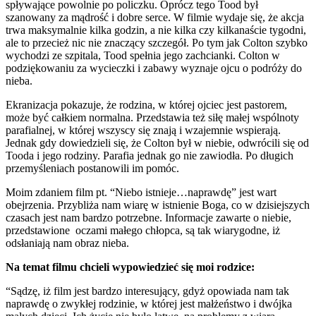
spływające powolnie po policzku. Oprócz tego Tood był
szanowany za mądrość i dobre serce. W filmie wydaje się, że akcja
trwa maksymalnie kilka godzin, a nie kilka czy kilkanaście tygodni,
ale to przecież nic nie znaczący szczegół. Po tym jak Colton szybko
wychodzi ze szpitala, Tood spełnia jego zachcianki. Colton w
podziękowaniu za wycieczki i zabawy wyznaje ojcu o podróży do
nieba.
Ekranizacja pokazuje, że rodzina, w której ojciec jest pastorem,
może być całkiem normalna. Przedstawia też siłę małej wspólnoty
parafialnej, w której wszyscy się znają i wzajemnie wspierają.
Jednak gdy dowiedzieli się, że Colton był w niebie, odwrócili się od
Tooda i jego rodziny. Parafia jednak go nie zawiodła. Po długich
przemyśleniach postanowili im pomóc.
Moim zdaniem film pt. “Niebo istnieje…naprawdę” jest wart
obejrzenia. Przybliża nam wiarę w istnienie Boga, co w dzisiejszych
czasach jest nam bardzo potrzebne. Informacje zawarte o niebie,
przedstawione oczami małego chłopca, są tak wiarygodne, iż
odsłaniają nam obraz nieba.
Na temat filmu chcieli wypowiedzieć się moi rodzice:
“Sądzę, iż film jest bardzo interesujący, gdyż opowiada nam tak
naprawdę o zwykłej rodzinie, w której jest małżeństwo i dwójka