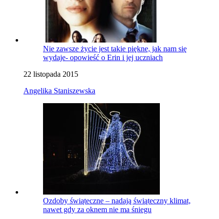
Nie zawsze życie jest takie piękne, jak nam się
wydaje- opowieść o Erin i jej uczniach
22 listopada 2015
Angelika Staniszewska
Ozdoby świąteczne – nadają świąteczny klimat,
nawet gdy za oknem nie ma śniegu