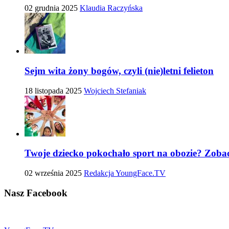
02 grudnia 2025
Klaudia Raczyńska
Sejm wita żony bogów, czyli (nie)letni felieton
18 listopada 2025
Wojciech Stefaniak
Twoje dziecko pokochało sport na obozie? Zobac
02 września 2025
Redakcja YoungFace.TV
Nasz
Facebook