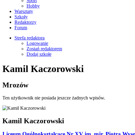
Sport
Hobby
Warsztaty
Szkoły
Redaktorzy
Forum
Strefa redaktora
Logowanie
Zostań redaktorem
Dodaj szkołę
Kamil Kaczorowski
Mrozów
Ten użytkownik nie posiada jeszcze żadnych wpisów.
Kamil Kaczorowski
Liceum Ogólnokształcące Nr XV im. mjr. Piotra Wys