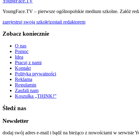
YoungFace.TV
YoungFace.TV – pierwsze ogólnopolskie medium szkolne. Załóż reda
zarejestruj swoją szkołę
|
zostań redaktorem
Zobacz koniecznie
O nas
Pomoc
Idea
Pracuj z nami
Kontakt
Polityka prywatności
Reklama
Regulamin
Zaufali nam
Koszulka „THINK!”
Śledź nas
Newsletter
dodaj swój adres e-mail i bądź na bieżąco z nowościami w serwisie