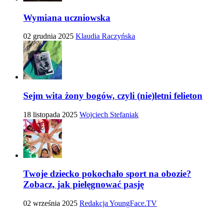
Wymiana uczniowska
02 grudnia 2025
Klaudia Raczyńska
Sejm wita żony bogów, czyli (nie)letni felieton
18 listopada 2025
Wojciech Stefaniak
Twoje dziecko pokochało sport na obozie?
Zobacz, jak pielęgnować pasję
02 września 2025
Redakcja YoungFace.TV