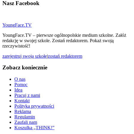
Nasz
Facebook
YoungFace.TV
YoungFace.TV – pierwsze ogólnopolskie medium szkolne. Załóż
redakcję w swojej szkole. Zostań redaktorem. Pokaż swoją
rzeczywistość!
zarejestruj swoją szkołę
|
zostań redaktorem
Zobacz koniecznie
O nas
Pomoc
Idea
Pracuj z nami
Kontakt
Polityka prywatności
Reklama
Regulamin
Zaufali nam
Koszulka „THINK!”