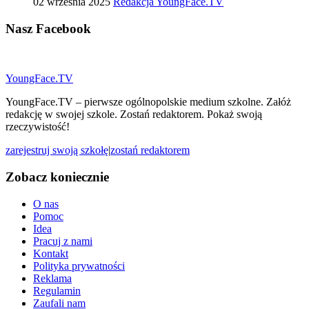
02 września 2025
Redakcja YoungFace.TV
Nasz
Facebook
YoungFace.TV
YoungFace.TV – pierwsze ogólnopolskie medium szkolne. Załóż
redakcję w swojej szkole. Zostań redaktorem. Pokaż swoją
rzeczywistość!
zarejestruj swoją szkołę
|
zostań redaktorem
Zobacz koniecznie
O nas
Pomoc
Idea
Pracuj z nami
Kontakt
Polityka prywatności
Reklama
Regulamin
Zaufali nam