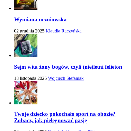
Wymiana uczniowska
02 grudnia 2025
Klaudia Raczyńska
Sejm wita żony bogów, czyli (nie)letni felieton
18 listopada 2025
Wojciech Stefaniak
Twoje dziecko pokochało sport na obozie?
Zobacz, jak pielęgnować pasję