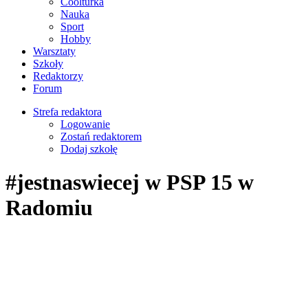
Coolturka
Nauka
Sport
Hobby
Warsztaty
Szkoły
Redaktorzy
Forum
Strefa redaktora
Logowanie
Zostań redaktorem
Dodaj szkołę
#jestnaswiecej w PSP 15 w
Radomiu